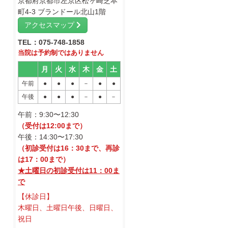
京都府京都市左京区松ヶ崎芝本
町4-3 ブランドール北山1階
アクセスマップ
TEL：075-748-1858
当院は予約制ではありません
月
火
水
木
金
土
午前
●
●
●
－
●
●
午後
●
●
●
－
●
－
午前：9:30〜12:30
（受付は12:00まで）
午後：14:30〜17:30
（初診受付は16：30まで、再診
は17：00まで）
★土曜日の初診受付は11：00ま
で
【休診日】
木曜日、土曜日午後、日曜日、
祝日