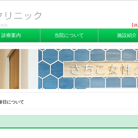
【休
診療案内
当院について
施設紹介
診日について